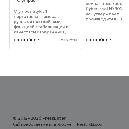
Olympus
компактные камеры
Cyber-shot HX90V и
Olympus Stylus 1 –
как утверждает
портативная камера с
производитель, это
ручными настройками,
компактные камеры 
функцией стабилизации и
кратным зумом в мир
качеством изображения,
вооружении у устро
способным удовлетворить
подробнее
подробнее
находится объектив 
014
30.10.2013
самых взыскательных
Vario-Sonnar T, кот
фотографов. Среди основных
охватывает расстояни
особенностей камеры –
большой 1/1,7-дюймовый
КМОП сенсор с обратной ...
©
2012−2026 PressEnter
Сайт работает на платформе
Nestorclub.com