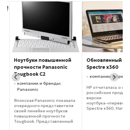
Ноутбуки повышенной
Обновленный лэ
прочности Panasonic
Spectre x360
Tougbook C2
компании и бренд
компании и бренды:
HP отчиталась о ста
Panasonic
российских продаж
версии
Японская Panasonic показала
ноутбука-«перевер
очередного представителя
Spectre x360. Напом
своей линейки ноутбуков
обновленное устрой
повышенной прочности
и
обладающее 13.3-
Tougbook. Представленный
дисплеем, было оф
экземпляр Tougbook C2
анонсировано в нач