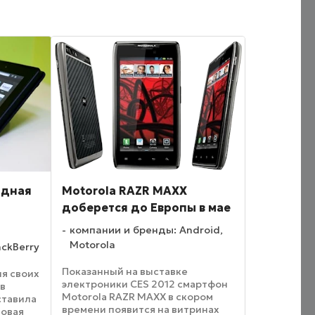
одная
Motorola RAZR MAXX
доберется до Европы в мае
компании и бренды: Android,
Motorola
ackBerry
Показанный на выставке
я своих
электроники CES 2012 смартфон
в
Motorola RAZR MAXX в скором
ставила
времени появится на витринах
новая