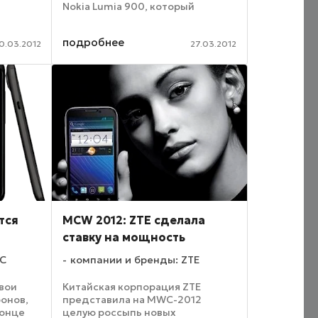
Nokia Lumia 900, который
работает на базе мобильной
операционной системы Windows
сон
подробнее
Phone 7.5 Mango. Так, ожидаемый
0.03.2012
27.03.2012
ью
многими поклонниками ...
анией
ом
тся
MCW 2012: ZTE сделала
ставку на мощность
TC
компании и бренды: ZTE
свои
Китайская корпорация ZTE
онов,
представила на MWC-2012
конце
целую россыпь новых