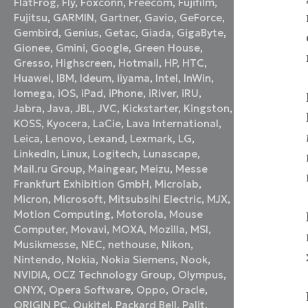
FlatFrog
,
Fly
,
Foxconn
,
Freecom
,
Fujifilm
,
Fujitsu
,
GARMIN
,
Gartner
,
Gavio
,
GeForce
,
Gembird
,
Genius
,
Getac
,
Giada
,
GigaByte
,
Gionee
,
Gmini
,
Google
,
Green House
,
Gresso
,
Highscreen
,
Hotmail
,
HP
,
HTC
,
Huawei
,
IBM
,
Ideum
,
iiyama
,
Intel
,
InWin
,
Iomega
,
iOS
,
iPad
,
iPhone
,
iRiver
,
iRU
,
Jabra
,
Java
,
JBL
,
JVC
,
Kickstarter
,
Kingston
,
KOSS
,
Kyocera
,
LaCie
,
Lava International
,
Leica
,
Lenovo
,
Lexand
,
Lexmark
,
LG
,
LinkedIn
,
Linux
,
Logitech
,
Lunascape
,
Mail.ru Group
,
Maingear
,
Meizu
,
Messe
Frankfurt Exhibition GmbH
,
Microlab
,
Micron
,
Microsoft
,
Mitsubsihi Electric
,
MJX
,
Motion Computing
,
Motorola
,
Mouse
Computer
,
Movavi
,
MOXA
,
Mozilla
,
MSI
,
Musikmesse
,
NEC
,
nethouse
,
Nikon
,
Nintendo
,
Nokia
,
Nokia Siemens
,
Nook
,
NVIDIA
,
OCZ Technology Group
,
Olympus
,
ONYX
,
Opera Software
,
Oppo
,
Oracle
,
ORIGIN PC
,
Oukitel
,
Packard Bell
,
Palit
,