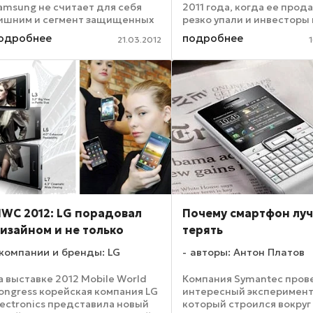
amsung не считает для себя
2011 года, когда ее прод
ишним и сегмент защищенных
резко упали и инвесторы
ппаратов. Правда, очередная
избавляться от ее акций.
одробнее
подробнее
21.03.2012
рочная разработка Samsung
продуктовой линейке
ugby Smart была запущена в
тайваньская компания,
родажу лишь на американском
занимающая пятое место
...
WC 2012: LG порадовал
Почему смартфон лу
изайном и не только
терять
компании и бренды: LG
авторы: Антон Платов
а выставке 2012 Mobile World
Компания Symantec пров
ongress корейская компания LG
интересный эксперимент
lectronics представила новый
который строился вокруг