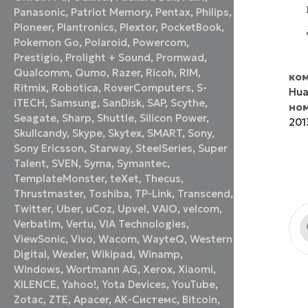
Panasonic
,
Patriot Memory
,
Pentax
,
Philips
,
Pioneer
,
Plantronics
,
Plextor
,
PocketBook
,
Pokemon Go
,
Polaroid
,
Powercom
,
Prestigio
,
Prolight + Sound
,
Promwad
,
Qualcomm
,
Qumo
,
Razer
,
Ricoh
,
RIM
,
ком
Ritmix
,
Robotica
,
RoverComputers
,
S-
Hua
iTECH
,
Samsung
,
SanDisk
,
SAP
,
Scythe
,
но
Seagate
,
Sharp
,
Shuttle
,
Silicon Power
,
201
Skullcandy
,
Skype
,
Skytex
,
SMART
,
Sony
,
Sony Ericsson
,
Starway
,
SteelSeries
,
Super
Talent
,
SVEN
,
Syma
,
Symantec
,
TemplateMonster
,
teXet
,
Thecus
,
Thrustmaster
,
Toshiba
,
TP-Link
,
Transcend
,
Twitter
,
Uber
,
uCoz
,
Upvel
,
VAIO
,
velcom
,
Verbatim
,
Vertu
,
VIA Technologies
,
ViewSonic
,
Vivo
,
Wacom
,
WayteQ
,
Western
Digital
,
Wexler
,
Wikipad
,
Winamp
,
Windows
,
Wortmann AG
,
Xerox
,
Xiaomi
,
XILENCE
,
Yahoo!
,
Yota Devices
,
YouTube
,
Zotac
,
ZTE
,
Аpacer
,
АК-Системс
,
Вitcoin
,