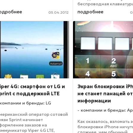
ормы, по большей части
беспроводная клавиатур
ерный, но обязательно немного
BlackBerry Mini Keyboard 
одробнее
подробнее
асцвеченный каким-нибудь
05.04.2012
0
Convertible Case открыва
рким цветом. Корпус не только
бизнес-пользователям Pl
ыглядит ...
новые ...
iper 4G: смартфон от LG и
Экран блокировки iP
print с поддержкой LTE
не станет панацей о
информации
компании и бренды: LG
компании и бренды: Ap
мериканский оператор сотовой
вязи Sprint начинает
Как оказалось, взломать 
формление заказов на
блокировки iPhone ничут
оммуникатор Viper 4G LTE,
сложнее, чем обычный