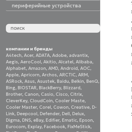
периферийные устройства
периферийные устройства
акустические системы
принтеры и МФУ
оптические приводы
графические планшеты
флеш-накопители
устройства ввода
наушники и гарнитуры
смотреть все
компании и бренды
A4tech
,
Acer
,
ADATA
,
Adobe
,
advantix
,
Aegis
,
AeroCool
,
Akitio
,
Alcatel
,
Alibaba
,
Alphabet
,
Amazon
,
AMD
,
Android
,
AOC
,
Apple
,
Apricorn
,
Archos
,
ARCTIC
,
ARM
,
ASRock
,
Asus
,
Asustek
,
Baidu
,
Belkin
,
BenQ
,
Bing
,
BIOSTAR
,
BlackBerry
,
Blizzard
,
Brother
,
Canon
,
Casio
,
Cisco
,
Citrix
,
CleverKey
,
CloudCoin
,
Cooler Maste
,
Cooler Master
,
Corel
,
Cowon
,
Creative
,
D-
Link
,
Deepcool
,
Defender
,
Dell
,
Delux
,
Digma
,
DNS
,
eBay
,
Edifier
,
Ematic
,
Epson
,
Eurocom
,
Explay
,
Facebook
,
FixMeStick
,