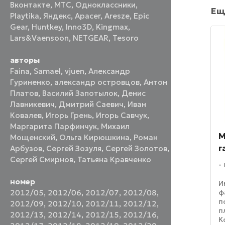
Вконтакте
,
МТС
,
Одноклассники
,
Ещ
Playtika
,
Яндекс
,
Apacer
,
Aresze
,
Epic
Gear
,
Huntkey
,
Inno3D
,
Kingmax
,
Lars&Vaensoon
,
NETGEAR
,
Tesoro
авторы
Faina
,
Samael
,
vjuen
,
Александр
Гуриненко
,
александр островцов
,
Антон
Платов
,
Василий Запотылок
,
Денис
Лавникевич
,
Дмитрий Саевич
,
Иван
Ковалев
,
Игорь Грень
,
Игорь Савчук
,
Маргарита Парфинчук
,
Михаил
M
Мощенский
,
Ольга Кирюшкина
,
Роман
г
Арбузов
,
Сергей Зозуля
,
Сергей Золотов
,
Сергей Смирнов
,
Татьяна Кравченко
номер
И
ф
2012/05
,
2012/06
,
2012/07
,
2012/08
,
п
2012/09
,
2012/10
,
2012/11
,
2012/12
,
п
2012/13
,
2012/14
,
2012/15
,
2012/16
,
К