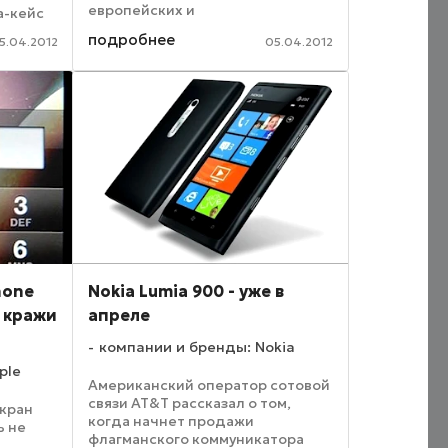
европейских и
а-кейс
ближневосточных магазинов.
with
подробнее
5.04.2012
05.04.2012
Американская компания
ет
планирует начать продажи
ayBook
аппарата уже в мае этого года.
Смартфон Motorola ...
hone
Nokia Lumia 900 - уже в
т кражи
апреле
компании и бренды: Nokia
ple
Американский оператор сотовой
связи AT&T рассказал о том,
экран
когда начнет продажи
ь не
флагманского коммуникатора