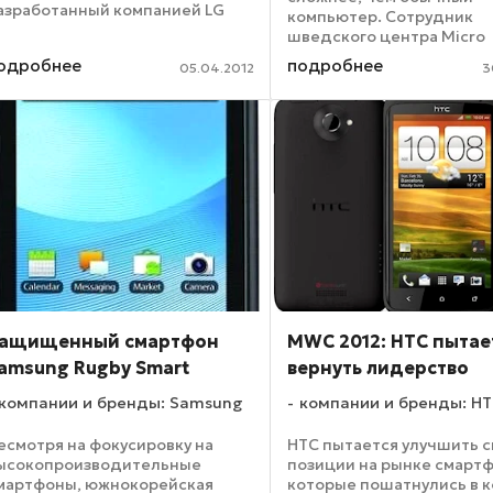
азработанный компанией LG
компьютер. Сотрудник
lectronics. Смартфон среднего
шведского центра Micro
ровня выполнен в корпусе
Systemation Майк Дикин
одробнее
подробнее
оноблочного типа и в основе
05.04.2012
3
(Mike Dickinson) с помощ
меет 1,2-гигагерцевый
разработанной его комп
роцессор с ...
программы XRY
продемонстрировал взл
пароля, ...
ащищенный смартфон
MWC 2012: HTC пытае
amsung Rugby Smart
вернуть лидерство
компании и бренды: Samsung
компании и бренды: H
есмотря на фокусировку на
HTC пытается улучшить 
ысокопроизводительные
позиции на рынке смартф
мартфоны, южнокорейская
которые пошатнулись в 