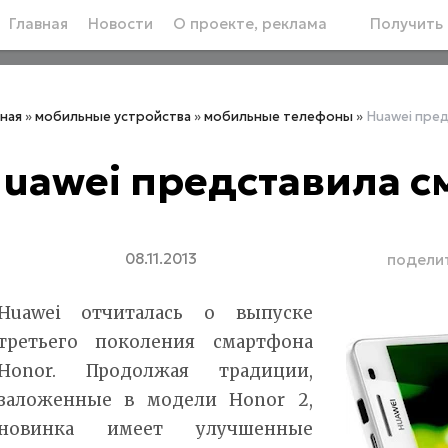
Главная
Новости
О проекте, реклама
Получить 
вная
»
мобильные устройства
»
мобильные телефоны
»
Huawei пре
uawei представила с
08.11.2013
подели
Huawei отчиталась о выпуске
третьего поколения смартфона
Honor. Продолжая традиции,
заложенные в модели Honor 2,
новинка имеет улучшенные