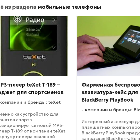
ё из раздела
мобильные телефоны
P3-плеер teXet Т-189 –
Фирменная беспров
аджет для спортсменов
клавиатура-кейс для
BlackBerry PlayBook
компании и бренды: teXet
компании и бренды: Bl
менно как устройство для
анатов спорта
Интересный аксессуар дл
озиционируется новый MP3-
планшетных компьютеро
леер Т-189 от компании teXet.
BlackBerry PlayBook пред
орпус у плеера овальной
канадская BlackBerry. Ее 