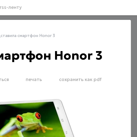
rss-ленту
дставила смартфон Honor 3
мартфон Honor 3
ться
печать
сохранить как pdf