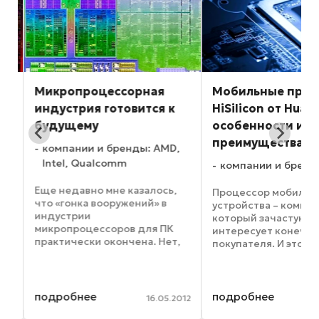
l
Микропроцессорная
Мобильные проц
индустрия готовится к
HiSilicon от Huawe
будущему
особенности и
преимущества
компании и бренды: AMD,
а
Intel, Qualcomm
компании и бренд
Еще недавно мне казалось,
Процессор мобильн
что «гонка вооружений» в
устройства – компон
индустрии
который зачастую м
MD
микропроцессоров для ПК
интересует конечно
практически окончена. Нет,
покупателя. И это м
ну, конечно, производители
понять: в отличие о
постоянно выдавали что-
или корпуса, процес
о
нибудь «этакое» – чипы еще
виден при беглом ос
более мощные, более
его характеристики 
подробнее
подробнее
012
16.05.2012
мобильные, более
понятны обывателю, к
экономичные, более ...