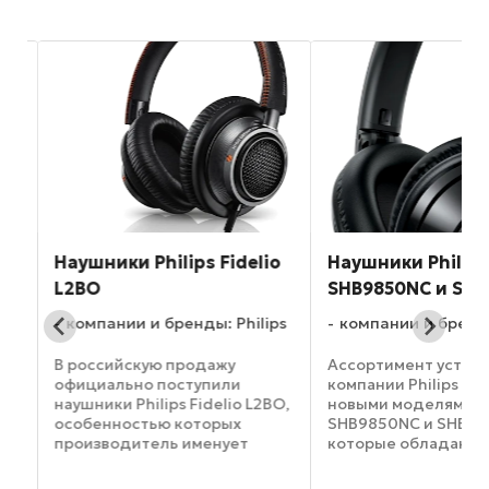
e
Наушники Philips Fidelio
Наушники Philips
L2BO
SHB9850NC и SHB
компании и бренды: Philips
компании и бренды
В российскую продажу
Ассортимент устрой
ps
официально поступили
компании Philips по
наушники Philips Fidelio L2BO,
новыми моделями н
особенностью которых
SHB9850NC и SHB88
производитель именует
которые обладают
очень высокое качество
возможностью акти
звучания. Как утверждает
шумоподавления.