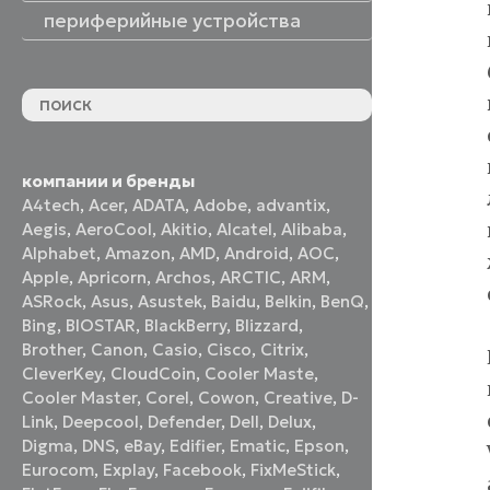
периферийные устройства
периферийные устройства
акустические системы
принтеры и МФУ
оптические приводы
графические планшеты
флеш-накопители
устройства ввода
наушники и гарнитуры
смотреть все
компании и бренды
A4tech
,
Acer
,
ADATA
,
Adobe
,
advantix
,
Aegis
,
AeroCool
,
Akitio
,
Alcatel
,
Alibaba
,
Alphabet
,
Amazon
,
AMD
,
Android
,
AOC
,
Apple
,
Apricorn
,
Archos
,
ARCTIC
,
ARM
,
ASRock
,
Asus
,
Asustek
,
Baidu
,
Belkin
,
BenQ
,
Bing
,
BIOSTAR
,
BlackBerry
,
Blizzard
,
Brother
,
Canon
,
Casio
,
Cisco
,
Citrix
,
CleverKey
,
CloudCoin
,
Cooler Maste
,
Cooler Master
,
Corel
,
Cowon
,
Creative
,
D-
Link
,
Deepcool
,
Defender
,
Dell
,
Delux
,
Digma
,
DNS
,
eBay
,
Edifier
,
Ematic
,
Epson
,
Eurocom
,
Explay
,
Facebook
,
FixMeStick
,