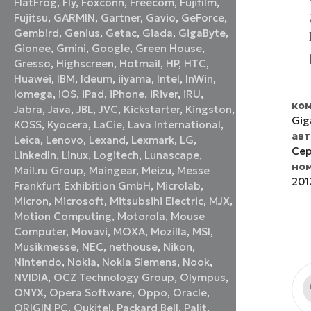
FlatFrog
,
Fly
,
Foxconn
,
Freecom
,
Fujifilm
,
Fujitsu
,
GARMIN
,
Gartner
,
Gavio
,
GeForce
,
Gembird
,
Genius
,
Getac
,
Giada
,
GigaByte
,
Gionee
,
Gmini
,
Google
,
Green House
,
Gresso
,
Highscreen
,
Hotmail
,
HP
,
HTC
,
Huawei
,
IBM
,
Ideum
,
iiyama
,
Intel
,
InWin
,
Iomega
,
iOS
,
iPad
,
iPhone
,
iRiver
,
iRU
,
ком
Jabra
,
Java
,
JBL
,
JVC
,
Kickstarter
,
Kingston
,
Gig
KOSS
,
Kyocera
,
LaCie
,
Lava International
,
ав
Leica
,
Lenovo
,
Lexand
,
Lexmark
,
LG
,
Сер
LinkedIn
,
Linux
,
Logitech
,
Lunascape
,
но
Mail.ru Group
,
Maingear
,
Meizu
,
Messe
201
Frankfurt Exhibition GmbH
,
Microlab
,
Micron
,
Microsoft
,
Mitsubsihi Electric
,
MJX
,
Motion Computing
,
Motorola
,
Mouse
Computer
,
Movavi
,
MOXA
,
Mozilla
,
MSI
,
Musikmesse
,
NEC
,
nethouse
,
Nikon
,
Nintendo
,
Nokia
,
Nokia Siemens
,
Nook
,
NVIDIA
,
OCZ Technology Group
,
Olympus
,
ONYX
,
Opera Software
,
Oppo
,
Oracle
,
ORIGIN PC
,
Oukitel
,
Packard Bell
,
Palit
,