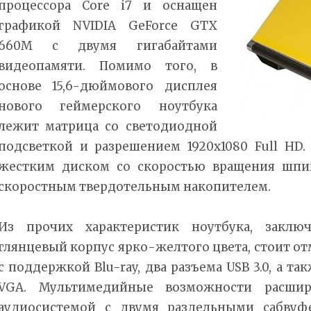
процессора Core i7 и оснащен
графикой NVIDIA GeForce GTX
660M с двумя гигабайтами
видеопамяти. Помимо того, в
основе 15,6-дюймового дисплея
нового геймерского ноутбука
лежит матрица со светодиодной
подсветкой и разрешением 1920х1080 Full HD.
жестким диском со скоростью вращения шпин
скоростным твердотельным накопителем.
Из прочих характеристик ноутбука, заклю
глянцевый корпус ярко-желтого цвета, стоит о
с поддержкой Blu-ray, два разъема USB 3.0, а 
VGA. Мультимедийные возможности расшир
аудиосистемой с двумя раздельными сабвуф