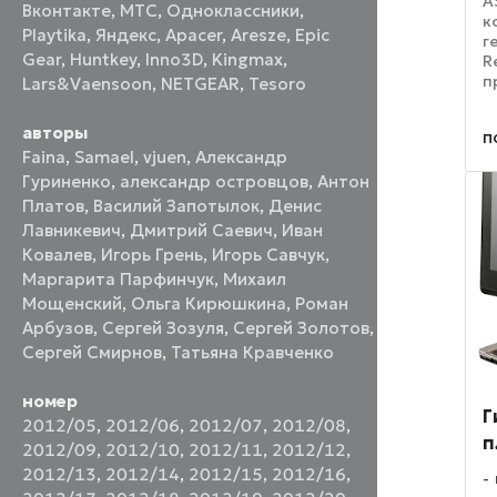
A
Вконтакте
,
МТС
,
Одноклассники
,
к
Playtika
,
Яндекс
,
Apacer
,
Aresze
,
Epic
г
Gear
,
Huntkey
,
Inno3D
,
Kingmax
,
R
п
Lars&Vaensoon
,
NETGEAR
,
Tesoro
в
8
авторы
п
п
Faina
,
Samael
,
vjuen
,
Александр
м
н
Гуриненко
,
александр островцов
,
Антон
Платов
,
Василий Запотылок
,
Денис
Лавникевич
,
Дмитрий Саевич
,
Иван
Ковалев
,
Игорь Грень
,
Игорь Савчук
,
Маргарита Парфинчук
,
Михаил
Мощенский
,
Ольга Кирюшкина
,
Роман
Арбузов
,
Сергей Зозуля
,
Сергей Золотов
,
Сергей Смирнов
,
Татьяна Кравченко
номер
Г
2012/05
,
2012/06
,
2012/07
,
2012/08
,
п
2012/09
,
2012/10
,
2012/11
,
2012/12
,
2012/13
,
2012/14
,
2012/15
,
2012/16
,