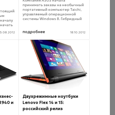
Компания ASUS начала
принимать заказы на необычный
s
портативный компьютер Taichi,
стоящий
управляемый операционной
тым
системы Windows 8. Гибридный
 началу
ноутбук имеет интересную
 начать
конструкцию: помимо основного
бука
подробнее
дисплея, на внешней стороне
3.08.2012
18.10.2012
ан на
крышки расположен ...
..
изнес-
Двухрежимные ноутбуки
 R940 и
Lenovo Flex 14 и 15:
российский релиз