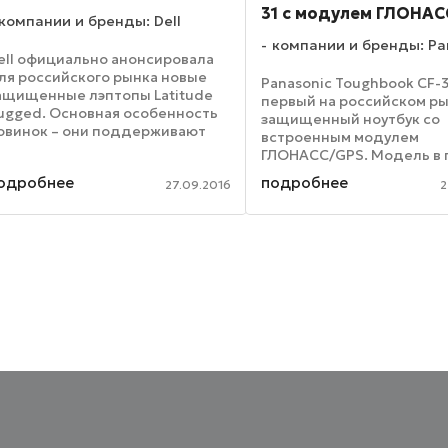
31 с модулем ГЛОНАС
компании и бренды: Dell
компании и бренды: Pa
ell официально анонсировала
ля российского рынка новые
Panasonic Toughbook CF-3
ащищенные лэптопы Latitude
первый на российском р
ugged. Основная особенность
защищенный ноутбук со
овинок – они поддерживают
встроенным модулем
аботу даже в самых суровых
ГЛОНАСС/GPS. Модель в 
огодных условиях. Модели Dell
очередь предназначена
одробнее
подробнее
atitude Rugged 12 и Dell Latitude
27.09.2016
2
работы в суровых погодн
4 Rugged ...
климатических условиях 
востребована сотруднкиам