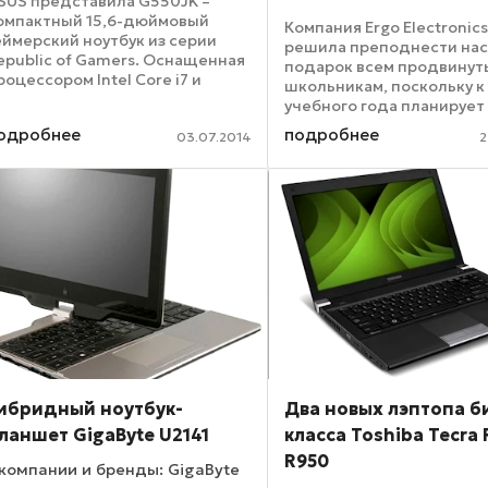
SUS представила G550JK –
омпактный 15,6-дюймовый
Компания Ergo Electronic
еймерский ноутбук из серии
решила преподнести на
epublic of Gamers. Оснащенная
подарок всем продвину
роцессором Intel Core i7 и
школьникам, поскольку к
идеокартой NVIDIA GeForce GTX
учебного года планирует
50M, данная модель
продажи гибридного нет
одробнее
подробнее
редставляет собой прекрасный
03.07.2014
2
GoNote, который рассчит
обильный компьютер для
использование в
овых ...
образовательных целях. .
ибридный ноутбук-
Два новых лэптопа б
ланшет GigaByte U2141
класса Toshiba Tecra
R950
компании и бренды: GigaByte