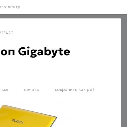
rss-ленту
 P2542G
оп Gigabyte
ться
печать
сохранить как pdf