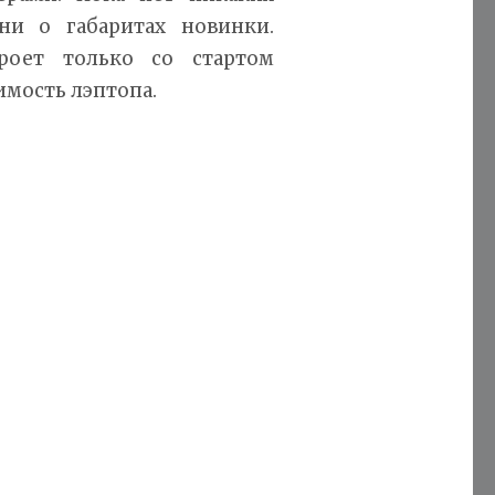
и о габаритах новинки.
роет только со стартом
имость лэптопа.