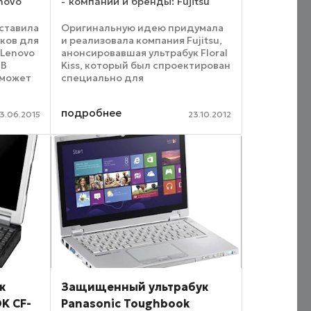
novo
компании и бренды: Fujitsu
ставила
Оригинальную идею придумала
ков для
и реализовала компания Fujitsu,
 Lenovo
анонсировавшая ультрабук Floral
 В
Kiss, который был спроектирован
 может
специально для
но ему,
представительниц слабого пола.
ункции
Аппаратная основа компьютера
подробнее
— двухъядерный процессор
13.06.2015
23.10.2012
Intel Core i5-3317U, ...
к
Защищенный ультрабук
K CF-
Panasonic Toughbook