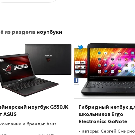
ё из раздела
ноутбуки
еймерский ноутбук G550JK
Гибридный нетбук д
т ASUS
школьников Ergo
Electronics GoNote
компании и бренды: Asus
авторы: Сергей Смирно