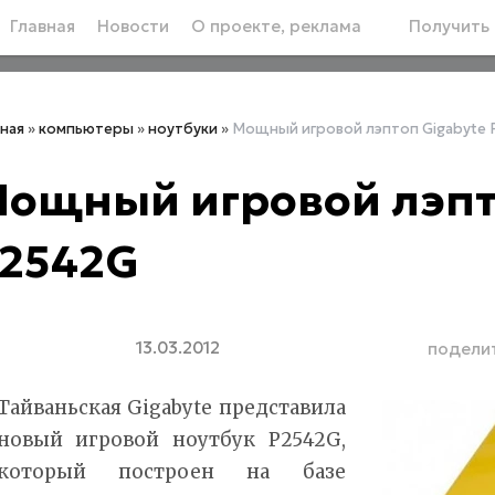
Главная
Новости
О проекте, реклама
Получить 
вная
»
компьютеры
»
ноутбуки
»
Мощный игровой лэптоп Gigabyte
ощный игровой лэпт
2542G
13.03.2012
подели
Тайваньская Gigabyte представила
новый игровой ноутбук P2542G,
который построен на базе