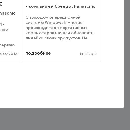
С
компании и бренды: Panasonic
nasonic
С выходом операционной
системы Windows 8 многие
1 -
производители портативных
ынке
компьютеров начали обновлять
линейки своих продуктов. Не
исключением стала и японская
первую
корпорация Panasonic,
 для
подробнее
анонсировавшая новую модель
4.07.2012
14.12.2012
ых и
защищенного
и будет
трансформируемого ...
и ...