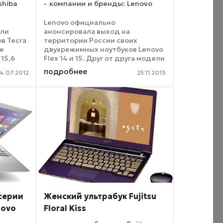
shiba
компании и бренды: Lenovo
Lenovo официально
ели
анонсировала выход на
в Tecra
территории России своих
е
двухрежимных ноутбуков Lenovo
15,6
Flex 14 и 15. Друг от друга модели
 Оба
отличаются диагональю экрана –
подробнее
14.07.2012
25.11.2013
тся
у первой он 14.1-дюймовый, у
м как
второй – 15.6-дюймовый. При
вных
этом верхнюю крышку каждого
из ...
серии
Женский ультрабук Fujitsu
novo
Floral Kiss