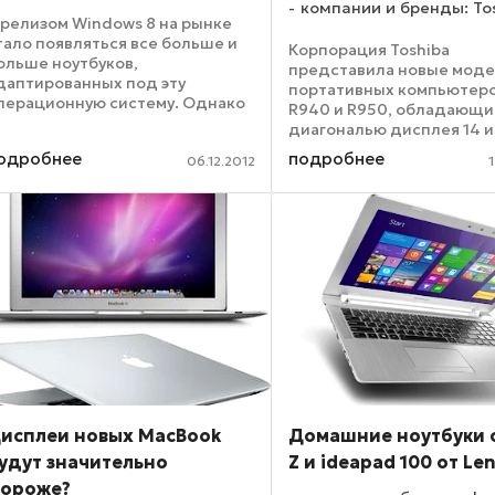
компании и бренды: To
 релизом Windows 8 на рынке
тало появляться все больше и
Корпорация Toshiba
ольше ноутбуков,
представила новые мод
даптированных под эту
портативных компьютеро
перационную систему. Однако
R940 и R950, обладающи
ыбор становящихся
диагональю дисплея 14 и 
опулярными ноутбуков-
дюймов соответственно.
одробнее
подробнее
рансформеров не так и широк.
06.12.2012
продукта специфицирую
1.6-дюймовый GigaByte U2141
японским производителе
вляется одной из ...
решения для корпорати
заказчиков. ...
исплеи новых MacBook
Домашние ноутбуки 
удут значительно
Z и ideapad 100 от Le
ороже?