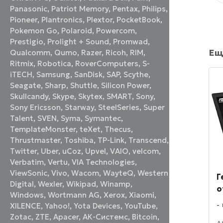
Panasonic
,
Patriot Memory
,
Pentax
,
Philips
,
Pioneer
,
Plantronics
,
Plextor
,
PocketBook
,
Pokemon Go
,
Polaroid
,
Powercom
,
Prestigio
,
Prolight + Sound
,
Promwad
,
Ещ
Qualcomm
,
Qumo
,
Razer
,
Ricoh
,
RIM
,
Ritmix
,
Robotica
,
RoverComputers
,
S-
iTECH
,
Samsung
,
SanDisk
,
SAP
,
Scythe
,
Seagate
,
Sharp
,
Shuttle
,
Silicon Power
,
Skullcandy
,
Skype
,
Skytex
,
SMART
,
Sony
,
Sony Ericsson
,
Starway
,
SteelSeries
,
Super
Talent
,
SVEN
,
Syma
,
Symantec
,
TemplateMonster
,
teXet
,
Thecus
,
Thrustmaster
,
Toshiba
,
TP-Link
,
Transcend
,
Twitter
,
Uber
,
uCoz
,
Upvel
,
VAIO
,
velcom
,
Verbatim
,
Vertu
,
VIA Technologies
,
ViewSonic
,
Vivo
,
Wacom
,
WayteQ
,
Western
Г
Digital
,
Wexler
,
Wikipad
,
Winamp
,
о
Windows
,
Wortmann AG
,
Xerox
,
Xiaomi
,
XILENCE
,
Yahoo!
,
Yota Devices
,
YouTube
,
Zotac
,
ZTE
,
Аpacer
,
АК-Системс
,
Вitcoin
,