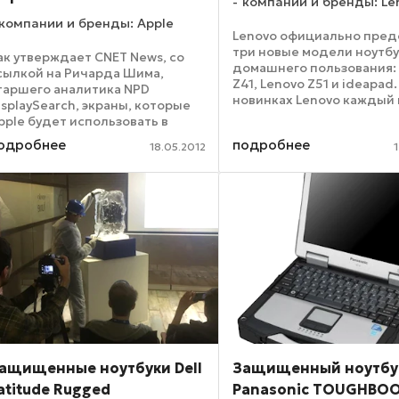
компании и бренды: Le
компании и бренды: Apple
Lenovo официально пред
три новые модели ноутбу
ак утверждает CNET News, со
домашнего пользования:
сылкой на Ричарда Шима,
Z41, Lenovo Z51 и ideapad.
таршего аналитика NPD
новинках Lenovo каждый
isplaySearch, экраны, которые
найти то, что нужно имен
pple будет использовать в
будь то самые базовые ф
овых MacBook, обойдутся
одробнее
подробнее
ПК, необходимые
18.05.2012
роизводителю в два с
пользователям, ...
оловиной раза дороже
исплеев современных
оутбуков от «яблочной ...
ащищенные ноутбуки Dell
Защищенный ноутбу
atitude Rugged
Panasonic TOUGHBOO