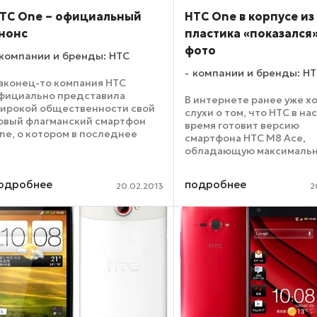
TC One – официальный
HTC One в корпусе из
нонс
пластика «показался»
фото
компании и бренды: HTC
компании и бренды: H
аконец-то компания HTC
фициально представила
В интернете ранее уже х
ирокой общественности свой
слухи о том, что HTC в н
овый флагманский смартфон
время готовит версию
ne, о котором в последнее
смартфона HTC M8 Ace,
ремя ходило так много слухов .
обладающую максималь
тоит сказать, практически все,
начинкой и заключенную
 чем говорилось ранее,
этом в корпус из пластика
одробнее
подробнее
одтвердилось во время анонса.
20.02.2013
2
Теперь же в интернет
«просочилась» и пресс-
фотография гаджета. ...