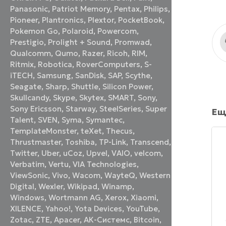
Panasonic
,
Patriot Memory
,
Pentax
,
Philips
,
Pioneer
,
Plantronics
,
Plextor
,
PocketBook
,
Pokemon Go
,
Polaroid
,
Powercom
,
Prestigio
,
Prolight + Sound
,
Promwad
,
Qualcomm
,
Qumo
,
Razer
,
Ricoh
,
RIM
,
Ritmix
,
Robotica
,
RoverComputers
,
S-
iTECH
,
Samsung
,
SanDisk
,
SAP
,
Scythe
,
Seagate
,
Sharp
,
Shuttle
,
Silicon Power
,
Skullcandy
,
Skype
,
Skytex
,
SMART
,
Sony
,
Sony Ericsson
,
Starway
,
SteelSeries
,
Super
Ещ
Talent
,
SVEN
,
Syma
,
Symantec
,
TemplateMonster
,
teXet
,
Thecus
,
Thrustmaster
,
Toshiba
,
TP-Link
,
Transcend
,
Twitter
,
Uber
,
uCoz
,
Upvel
,
VAIO
,
velcom
,
Verbatim
,
Vertu
,
VIA Technologies
,
ViewSonic
,
Vivo
,
Wacom
,
WayteQ
,
Western
Digital
,
Wexler
,
Wikipad
,
Winamp
,
Windows
,
Wortmann AG
,
Xerox
,
Xiaomi
,
XILENCE
,
Yahoo!
,
Yota Devices
,
YouTube
,
Zotac
,
ZTE
,
Аpacer
,
АК-Системс
,
Вitcoin
,