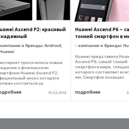
uawei Ascend P2: красивый
Huawei Ascend P6 – 
 надежный
тонкий смартфон в м
компании и бренды: Android,
компании и бренды: Hu
Huawei
Huawei представила Hua
Ascend P6, самый тонкий
 интернет просочились новые
смартфон в мире, толщи
ведения о флагманском
которого составляет всег
мартфоне Huawei Ascend P2,
мм. Смартфон оснащен
фициальный анонс которого
четырехъядерным проц
олжен состояться на
K3V2 с частотой 1,5 ГГц, к
ероприятии MWC 2013. Так,
одробнее
подробнее
выполнен из гладкого ме
13.02.2013
2
нформация, поступившая с
Смартфон Huawei Ascend P
итайских форумов, гласит, что
меньшенная версия мобильника
дет ...