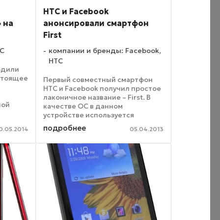
HTC и Facebook
 на
анонсировали смартфон
First
TC
компании и бренды: Facebook,
HTC
одили
астоящее
Первый совместный смартфон
HTC и Facebook получил простое
лаконичное название – First. В
ной
качестве ОС в данном
 при
устройстве используется
.
Android 4.1 Jelly Bean,
подробнее
0.05.2014
05.04.2013
украшенная «социальной
оболочкой» Home. Стоит
отметить, что изначально новый
смартфон будет ...