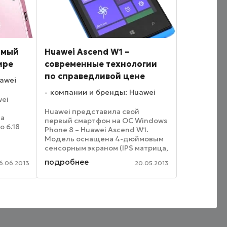
самый
Huawei Ascend W1 –
ире
современные технологии
по справедливой цене
awei
компании и бренды: Huawei
wei
Huawei представила свой
на
первый смартфон на OC Windows
о 6.18
Phone 8 – Huawei Ascend W1.
Модель оснащена 4-дюймовым
ессором
сенсорным экраном (IPS матрица,
орпус
480x800). Внутри расположены
подробнее
талла.
6.06.2013
20.05.2013
2-ядерный процессор
6 ...
Qualcomm Snapdragon S4 с
частотой 1,2 ГГц и графический ...