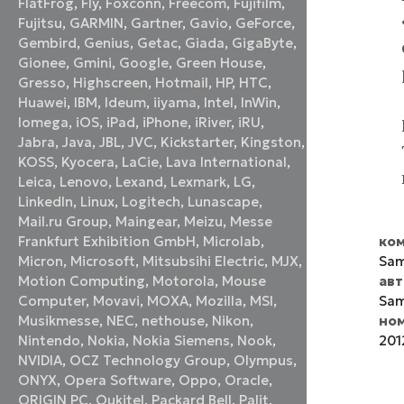
FlatFrog
,
Fly
,
Foxconn
,
Freecom
,
Fujifilm
,
Fujitsu
,
GARMIN
,
Gartner
,
Gavio
,
GeForce
,
Gembird
,
Genius
,
Getac
,
Giada
,
GigaByte
,
Gionee
,
Gmini
,
Google
,
Green House
,
Gresso
,
Highscreen
,
Hotmail
,
HP
,
HTC
,
Huawei
,
IBM
,
Ideum
,
iiyama
,
Intel
,
InWin
,
Iomega
,
iOS
,
iPad
,
iPhone
,
iRiver
,
iRU
,
Jabra
,
Java
,
JBL
,
JVC
,
Kickstarter
,
Kingston
,
KOSS
,
Kyocera
,
LaCie
,
Lava International
,
Leica
,
Lenovo
,
Lexand
,
Lexmark
,
LG
,
LinkedIn
,
Linux
,
Logitech
,
Lunascape
,
Mail.ru Group
,
Maingear
,
Meizu
,
Messe
ком
Frankfurt Exhibition GmbH
,
Microlab
,
Sa
Micron
,
Microsoft
,
Mitsubsihi Electric
,
MJX
,
ав
Motion Computing
,
Motorola
,
Mouse
Sam
Computer
,
Movavi
,
MOXA
,
Mozilla
,
MSI
,
но
Musikmesse
,
NEC
,
nethouse
,
Nikon
,
201
Nintendo
,
Nokia
,
Nokia Siemens
,
Nook
,
NVIDIA
,
OCZ Technology Group
,
Olympus
,
ONYX
,
Opera Software
,
Oppo
,
Oracle
,
ORIGIN PC
,
Oukitel
,
Packard Bell
,
Palit
,