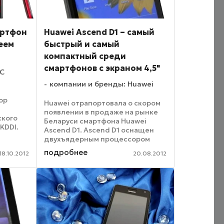
артфон
Huawei Ascend D1 – самый
еем
быстрый и самый
компактный среди
смартфонов с экраном 4,5"
TC
компании и бренды: Huawei
ор
Huawei отрапортовала о скором
появлении в продаже на рынке
ского
Беларуси смартфона Huawei
KDDI.
Ascend D1. Ascend D1 оснащен
двухъядерным процессором
1 Jelly
Texas Instruments с частотой 1,5
подробнее
вляется
18.10.2012
20.08.2012
ГГц. Встроенная память
 с ...
составляет 8 Гб, ОЗУ – 1 Гб. Экран
4,5" с технологиями ...