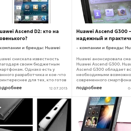
uawei Ascend D2: кто на
Huawei Ascend G300 
овенького?
надежный и практич
компании и бренды: Huawei
компании и бренды: Hu
uawei снискала известность
Huawei анонсировала см
лагодаря своим бюджетным
Huawei Ascend G300. Hua
мартфонам. Однако есть у
Ascend G300 обладает в
анного разработчика и кое-что
необходимыми возможн
оинтереснее для тех, кто готов
современного смартфона 
аплатить за устройство $800.
же время имеет
одробнее
подробнее
12.07.2013
0
оследней новинкой премиум-
привлекательную цену.
ласса стал флагманский
Смартфон комплектуетс
мартфон Huawei Ascend ...
большим 4-дюймовым W
емкостным TFT дисплеем с