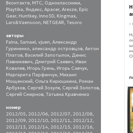
Вконтакте
,
МТС
,
Одноклассники
,
H
Playtika
,
Яндекс
,
Apacer
,
Aresze
,
Epic
а
Gear
,
Huntkey
,
Inno3D
,
Kingmax
,
Lars&Vaensoon
,
NETGEAR
,
Tesoro
Н
авторы
о
Faina
,
Samael
,
vjuen
,
Александр
ш
Гуриненко
,
александр островцов
,
Антон
н
Платов
,
Василий Запотылок
,
Денис
O
в
Лавникевич
,
Дмитрий Саевич
,
Иван
С
Ковалев
,
Игорь Грень
,
Игорь Савчук
,
о
Маргарита Парфинчук
,
Михаил
п
п
Мощенский
,
Ольга Кирюшкина
,
Роман
...
Арбузов
,
Сергей Зозуля
,
Сергей Золотов
,
Сергей Смирнов
,
Татьяна Кравченко
номер
2012/05
,
2012/06
,
2012/07
,
2012/08
,
2012/09
,
2012/10
,
2012/11
,
2012/12
,
2012/13
,
2012/14
,
2012/15
,
2012/16
,