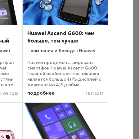
–
Huawei Ascend G600: чем
ный
больше, тем лучше
awei
компании и бренды: Huawei
артфон
Huawei продемонстрировала
wei
смартфон Huawei Ascend G600.
семи
Главной особенностью новинки
остями
является большой IPS дисплей с
и в то
диагональю 4,5 дюйма.
Разрешение экрана составляет
подробнее
4.09.2012
28.11.2012
960x540 пикселей, при его
я
изготовлении использовано
VGA-
закаленное стекло Gorilla ...
 ...