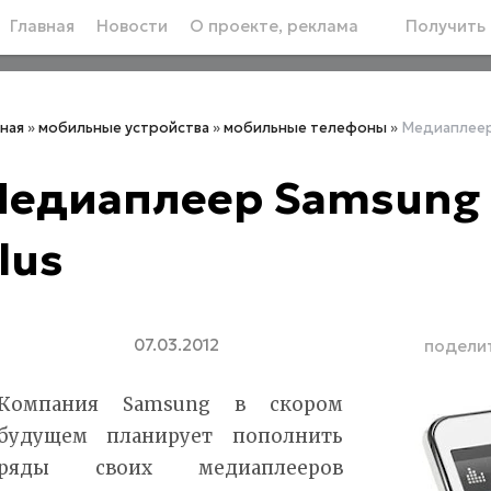
Главная
Новости
О проекте, реклама
Получить 
вная
»
мобильные устройства
»
мобильные телефоны
»
Медиаплеер 
едиаплеер Samsung G
lus
07.03.2012
подели
Компания Samsung в скором
будущем планирует пополнить
ряды своих медиаплееров