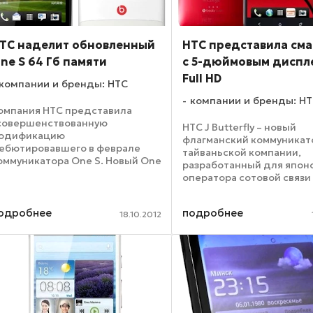
TC наделит обновленный
HTC представила см
ne S 64 Гб памяти
с 5-дюймовым диспл
Full HD
компании и бренды: HTC
компании и бренды: H
омпания HTC представила
совершенствованную
HTC J Butterfly – новый
одификацию
флагманский коммуникат
ебютировавшего в феврале
тайваньской компании,
оммуникатора One S. Новый One
разработанный для япон
 Special Edition, по сути,
оператора сотовой связи 
вляется полной копией
Функционирующий под
редшественника с 4,3-
управлением ОС Android 4.
юймовым дисплеем с
одробнее
подробнее
Bean, смартфон от HTC я
18.10.2012
азрешением 540х960 пикселей
первым на рынке решением
формат qHD), ...