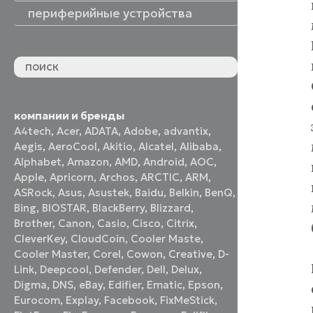
периферийные устройства
периферийные устройства
акустические системы
принтеры и МФУ
оптические приводы
графические планшеты
флеш-накопители
устройства ввода
наушники и гарнитуры
смотреть все
компании и бренды
A4tech
,
Acer
,
ADATA
,
Adobe
,
advantix
,
Aegis
,
AeroCool
,
Akitio
,
Alcatel
,
Alibaba
,
Alphabet
,
Amazon
,
AMD
,
Android
,
AOC
,
Apple
,
Apricorn
,
Archos
,
ARCTIC
,
ARM
,
ASRock
,
Asus
,
Asustek
,
Baidu
,
Belkin
,
BenQ
,
Bing
,
BIOSTAR
,
BlackBerry
,
Blizzard
,
Brother
,
Canon
,
Casio
,
Cisco
,
Citrix
,
CleverKey
,
CloudCoin
,
Cooler Maste
,
Cooler Master
,
Corel
,
Cowon
,
Creative
,
D-
Link
,
Deepcool
,
Defender
,
Dell
,
Delux
,
Digma
,
DNS
,
eBay
,
Edifier
,
Ematic
,
Epson
,
Eurocom
,
Explay
,
Facebook
,
FixMeStick
,