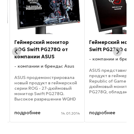
Геймерский монитор
Геймерский мон
ROG Swift PG278Q от
Swift PG278Q от 
компании ASUS
компании и бренд
компании и бренды: Asus
ASUS представила 
ор
продукт в геймерск
ASUS продемонстрировала
й
Republic of Gamers (
новый продукт в геймерской
дюймовый монитор 
серии ROG - 27-дюймовый
 в
PG278Q, обладающ
монитор Swift PG278Q.
м
великолепными ско
Высокое разрешение WQHD
характеристиками.
(2560x1440 пикселей),
Максимальная част
увеличенная частота
подробнее
подробнее
обновления его экр
013
14.01.2014
обновления экрана (120 Гц и
составляет 144 Гц, 
больше), малое время
время ...
отклика (1 мс) и поддержка
технологий ...