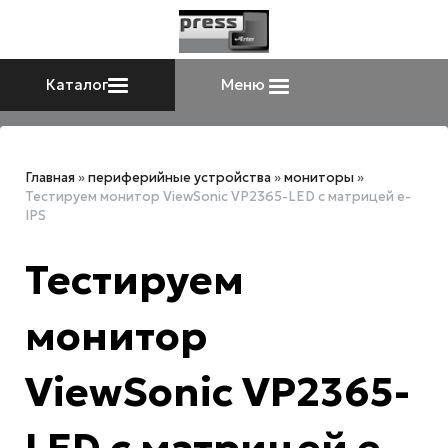
Каталог
Меню
Главная
»
периферийные устройства
»
мониторы
»
Тестируем монитор ViewSonic VP2365-LED с матрицей e-
IPS
Тестируем
монитор
ViewSonic VP2365-
LED с матрицей e-