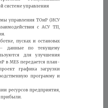
й системе управления
мы управления ТОиР (ИСУ
взаимодействия с АСУ ТП,
я.
ботке, пусках и остановах
м – данные по текущему
льзуются для улучшения
иР в MES передается план-
роект графика загрузки
зводственную программу и
ии ресурсов предприятия,
 прибыли.