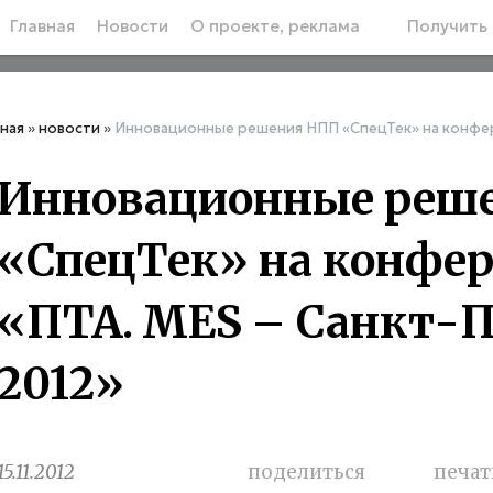
Главная
Новости
О проекте, реклама
Получить 
вная
»
новости
»
Инновационные решения НПП «СпецТек» на конфер
Инновационные реш
«СпецТек» на конфе
«ПТА. MES – Санкт-П
2012»
15.11.2012
поделиться
печат