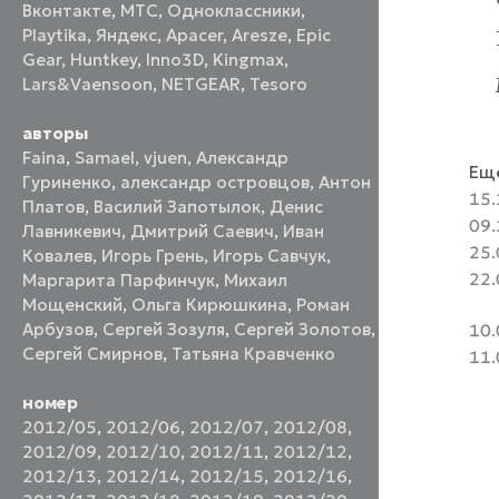
Вконтакте
,
МТС
,
Одноклассники
,
Playtika
,
Яндекс
,
Apacer
,
Aresze
,
Epic
Gear
,
Huntkey
,
Inno3D
,
Kingmax
,
Lars&Vaensoon
,
NETGEAR
,
Tesoro
авторы
Faina
,
Samael
,
vjuen
,
Александр
Еще
Гуриненко
,
александр островцов
,
Антон
15.
Платов
,
Василий Запотылок
,
Денис
09.
Лавникевич
,
Дмитрий Саевич
,
Иван
25.
Ковалев
,
Игорь Грень
,
Игорь Савчук
,
22.
Маргарита Парфинчук
,
Михаил
Мощенский
,
Ольга Кирюшкина
,
Роман
Арбузов
,
Сергей Зозуля
,
Сергей Золотов
,
10.
Сергей Смирнов
,
Татьяна Кравченко
11.
номер
2012/05
,
2012/06
,
2012/07
,
2012/08
,
2012/09
,
2012/10
,
2012/11
,
2012/12
,
2012/13
,
2012/14
,
2012/15
,
2012/16
,