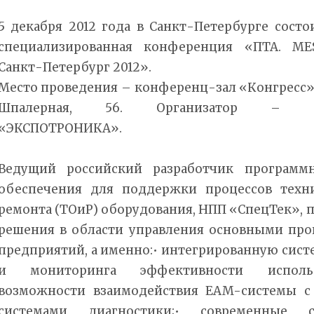
5 декабря 2012 года в Санкт-Петербурге состо
специализированная конференция «ПТА. M
Санкт-Петербург 2012».
Место проведения – конференц-зал «Конгресс»,
Шпалерная, 56. Организатор – 
«ЭКСПОТРОНИКА».
Ведущий российский разработчик программ
обеспечения для поддержки процессов техн
ремонта (ТОиР) оборудования, НПП «СпецТек»,
решения в области управления основными пр
предприятий, а именно:• интегрированную сис
и мониторинга эффективности использо
возможности взаимодействия EAM-системы с
системами диагностики;• современные с