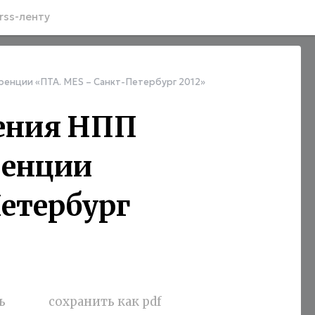
rss-ленту
енции «ПТА. MES – Санкт-Петербург 2012»
ения НПП
ренции
етербург
ь
сохранить как pdf