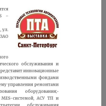
ится
ES -
 ул.
ЗАО
ного
ического обслуживания и
 представит инновационные
оизводственными фондами
тему управления ремонтами
вания оборудования;•
 MES-системой, АСУ ТП и
тратегии обслуживания