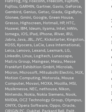
FlatFrog
,
Fly
,
Foxconn
,
Freecom
,
Fujifilm
,
Fujitsu
,
GARMIN
,
Gartner
,
Gavio
,
GeForce
,
Gembird
,
Genius
,
Getac
,
Giada
,
GigaByte
,
Gionee
,
Gmini
,
Google
,
Green House
,
Gresso
,
Highscreen
,
Hotmail
,
HP
,
HTC
,
Huawei
,
IBM
,
Ideum
,
iiyama
,
Intel
,
InWin
,
Iomega
,
iOS
,
iPad
,
iPhone
,
iRiver
,
iRU
,
Jabra
,
Java
,
JBL
,
JVC
,
Kickstarter
,
Kingston
,
KOSS
,
Kyocera
,
LaCie
,
Lava International
,
Leica
,
Lenovo
,
Lexand
,
Lexmark
,
LG
,
LinkedIn
,
Linux
,
Logitech
,
Lunascape
,
Mail.ru Group
,
Maingear
,
Meizu
,
Messe
Frankfurt Exhibition GmbH
,
Microlab
,
Micron
,
Microsoft
,
Mitsubsihi Electric
,
MJX
,
Motion Computing
,
Motorola
,
Mouse
Computer
,
Movavi
,
MOXA
,
Mozilla
,
MSI
,
Musikmesse
,
NEC
,
nethouse
,
Nikon
,
Nintendo
,
Nokia
,
Nokia Siemens
,
Nook
,
NVIDIA
,
OCZ Technology Group
,
Olympus
,
ONYX
,
Opera Software
,
Oppo
,
Oracle
,
ORIGIN PC
,
Oukitel
,
Packard Bell
,
Palit
,