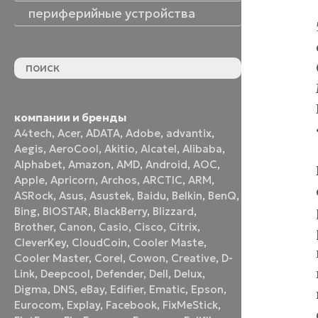
периферийные устройства
периферийные устройства
акустические системы
принтеры и МФУ
оптические приводы
графические планшеты
флеш-накопители
устройства ввода
наушники и гарнитуры
смотреть все
компании и бренды
A4tech
,
Acer
,
ADATA
,
Adobe
,
advantix
,
Aegis
,
AeroCool
,
Akitio
,
Alcatel
,
Alibaba
,
Alphabet
,
Amazon
,
AMD
,
Android
,
AOC
,
Apple
,
Apricorn
,
Archos
,
ARCTIC
,
ARM
,
ASRock
,
Asus
,
Asustek
,
Baidu
,
Belkin
,
BenQ
,
Bing
,
BIOSTAR
,
BlackBerry
,
Blizzard
,
Brother
,
Canon
,
Casio
,
Cisco
,
Citrix
,
CleverKey
,
CloudCoin
,
Cooler Maste
,
Cooler Master
,
Corel
,
Cowon
,
Creative
,
D-
Link
,
Deepcool
,
Defender
,
Dell
,
Delux
,
Digma
,
DNS
,
eBay
,
Edifier
,
Ematic
,
Epson
,
Eurocom
,
Explay
,
Facebook
,
FixMeStick
,