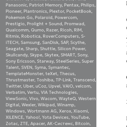
Panasonic
,
Patriot Memory
,
Pentax
,
Philips
,
Pioneer
,
Plantronics
,
Plextor
,
PocketBook
,
Pokemon Go
,
Polaroid
,
Powercom
,
Prestigio
,
Prolight + Sound
,
Promwad
,
Qualcomm
,
Qumo
,
Razer
,
Ricoh
,
RIM
,
Ritmix
,
Robotica
,
RoverComputers
,
S-
iTECH
,
Samsung
,
SanDisk
,
SAP
,
Scythe
,
Seagate
,
Sharp
,
Shuttle
,
Silicon Power
,
Skullcandy
,
Skype
,
Skytex
,
SMART
,
Sony
,
Sony Ericsson
,
Starway
,
SteelSeries
,
Super
Talent
,
SVEN
,
Syma
,
Symantec
,
TemplateMonster
,
teXet
,
Thecus
,
Thrustmaster
,
Toshiba
,
TP-Link
,
Transcend
,
Twitter
,
Uber
,
uCoz
,
Upvel
,
VAIO
,
velcom
,
Verbatim
,
Vertu
,
VIA Technologies
,
ViewSonic
,
Vivo
,
Wacom
,
WayteQ
,
Western
Digital
,
Wexler
,
Wikipad
,
Winamp
,
Windows
,
Wortmann AG
,
Xerox
,
Xiaomi
,
XILENCE
,
Yahoo!
,
Yota Devices
,
YouTube
,
Zotac
,
ZTE
,
Аpacer
,
АК-Системс
,
Вitcoin
,