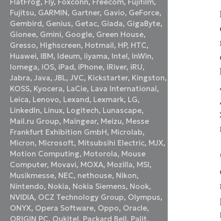
FlatFrog
,
Fly
,
Foxconn
,
Freecom
,
Fujifilm
,
Fujitsu
,
GARMIN
,
Gartner
,
Gavio
,
GeForce
,
Gembird
,
Genius
,
Getac
,
Giada
,
GigaByte
,
Gionee
,
Gmini
,
Google
,
Green House
,
Gresso
,
Highscreen
,
Hotmail
,
HP
,
HTC
,
Huawei
,
IBM
,
Ideum
,
iiyama
,
Intel
,
InWin
,
Iomega
,
iOS
,
iPad
,
iPhone
,
iRiver
,
iRU
,
Jabra
,
Java
,
JBL
,
JVC
,
Kickstarter
,
Kingston
,
KOSS
,
Kyocera
,
LaCie
,
Lava International
,
Leica
,
Lenovo
,
Lexand
,
Lexmark
,
LG
,
LinkedIn
,
Linux
,
Logitech
,
Lunascape
,
Mail.ru Group
,
Maingear
,
Meizu
,
Messe
Frankfurt Exhibition GmbH
,
Microlab
,
Micron
,
Microsoft
,
Mitsubsihi Electric
,
MJX
,
Motion Computing
,
Motorola
,
Mouse
Computer
,
Movavi
,
MOXA
,
Mozilla
,
MSI
,
Musikmesse
,
NEC
,
nethouse
,
Nikon
,
Nintendo
,
Nokia
,
Nokia Siemens
,
Nook
,
NVIDIA
,
OCZ Technology Group
,
Olympus
,
ONYX
,
Opera Software
,
Oppo
,
Oracle
,
ORIGIN PC
,
Oukitel
,
Packard Bell
,
Palit
,