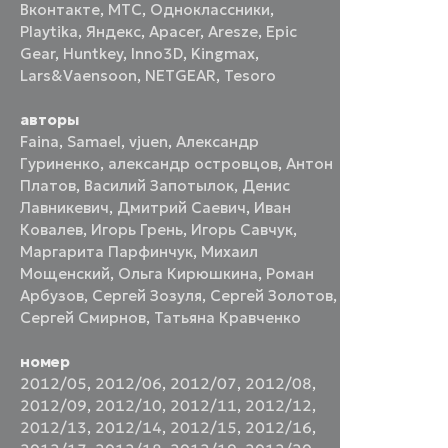
Вконтакте
,
МТС
,
Одноклассники
,
Playtika
,
Яндекс
,
Apacer
,
Aresze
,
Epic
Gear
,
Huntkey
,
Inno3D
,
Kingmax
,
Lars&Vaensoon
,
NETGEAR
,
Tesoro
авторы
Faina
,
Samael
,
vjuen
,
Александр
Гуриненко
,
александр островцов
,
Антон
Платов
,
Василий Запотылок
,
Денис
Лавникевич
,
Дмитрий Саевич
,
Иван
Ковалев
,
Игорь Грень
,
Игорь Савчук
,
Маргарита Парфинчук
,
Михаил
Мощенский
,
Ольга Кирюшкина
,
Роман
Арбузов
,
Сергей Зозуля
,
Сергей Золотов
,
Сергей Смирнов
,
Татьяна Кравченко
номер
2012/05
,
2012/06
,
2012/07
,
2012/08
,
2012/09
,
2012/10
,
2012/11
,
2012/12
,
2012/13
,
2012/14
,
2012/15
,
2012/16
,