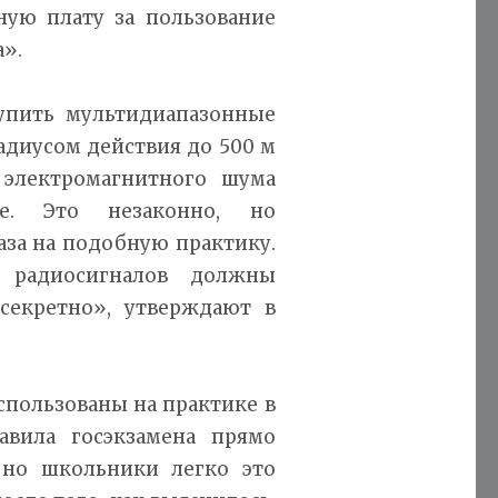
ную плату за пользование
».
упить мультидиапазонные
адиусом действия до 500 м
ы электромагнитного шума
е. Это незаконно, но
аза на подобную практику.
 радиосигналов должны
секретно», утверждают в
спользованы на практике в
авила госэкзамена прямо
 но школьники легко это