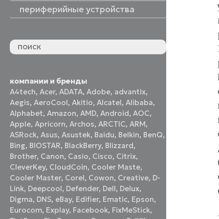
периферийные устройства
периферийные устройства
акустические системы
принтеры и МФУ
оптические приводы
графические планшеты
флеш-накопители
устройства ввода
наушники и гарнитуры
смотреть все
компании и бренды
A4tech
,
Acer
,
ADATA
,
Adobe
,
advantix
,
Aegis
,
AeroCool
,
Akitio
,
Alcatel
,
Alibaba
,
Alphabet
,
Amazon
,
AMD
,
Android
,
AOC
,
Apple
,
Apricorn
,
Archos
,
ARCTIC
,
ARM
,
ASRock
,
Asus
,
Asustek
,
Baidu
,
Belkin
,
BenQ
,
Bing
,
BIOSTAR
,
BlackBerry
,
Blizzard
,
Brother
,
Canon
,
Casio
,
Cisco
,
Citrix
,
CleverKey
,
CloudCoin
,
Cooler Maste
,
Cooler Master
,
Corel
,
Cowon
,
Creative
,
D-
Link
,
Deepcool
,
Defender
,
Dell
,
Delux
,
Digma
,
DNS
,
eBay
,
Edifier
,
Ematic
,
Epson
,
Eurocom
,
Explay
,
Facebook
,
FixMeStick
,