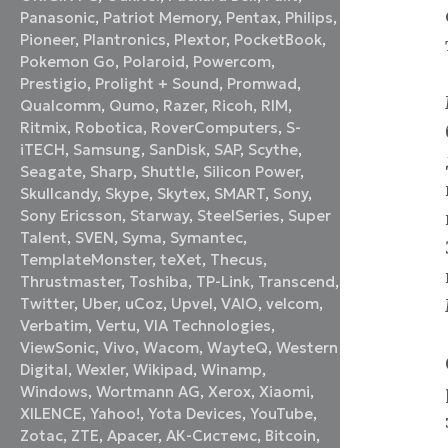
Panasonic
,
Patriot Memory
,
Pentax
,
Philips
,
Pioneer
,
Plantronics
,
Plextor
,
PocketBook
,
Pokemon Go
,
Polaroid
,
Powercom
,
Prestigio
,
Prolight + Sound
,
Promwad
,
Qualcomm
,
Qumo
,
Razer
,
Ricoh
,
RIM
,
Ritmix
,
Robotica
,
RoverComputers
,
S-
iTECH
,
Samsung
,
SanDisk
,
SAP
,
Scythe
,
Seagate
,
Sharp
,
Shuttle
,
Silicon Power
,
Skullcandy
,
Skype
,
Skytex
,
SMART
,
Sony
,
Sony Ericsson
,
Starway
,
SteelSeries
,
Super
Talent
,
SVEN
,
Syma
,
Symantec
,
TemplateMonster
,
teXet
,
Thecus
,
Thrustmaster
,
Toshiba
,
TP-Link
,
Transcend
,
Twitter
,
Uber
,
uCoz
,
Upvel
,
VAIO
,
velcom
,
Verbatim
,
Vertu
,
VIA Technologies
,
ViewSonic
,
Vivo
,
Wacom
,
WayteQ
,
Western
Digital
,
Wexler
,
Wikipad
,
Winamp
,
Windows
,
Wortmann AG
,
Xerox
,
Xiaomi
,
XILENCE
,
Yahoo!
,
Yota Devices
,
YouTube
,
Zotac
,
ZTE
,
Аpacer
,
АК-Системс
,
Вitcoin
,