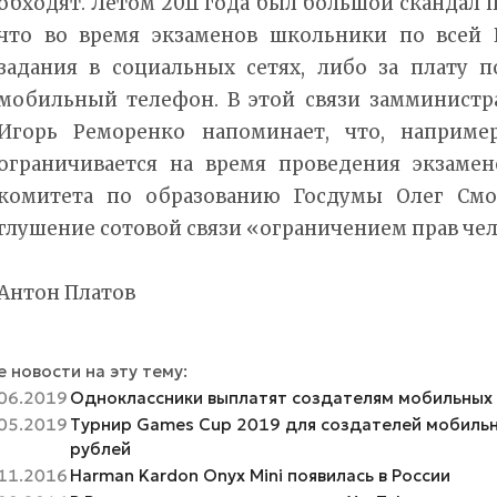
обходят. Летом 2011 года был большой скандал п
что во время экзаменов школьники по всей 
задания в социальных сетях, либо за плату 
мобильный телефон. В этой связи замминистр
Игорь Реморенко напоминает, что, например
ограничивается на время проведения экзамен
комитета по образованию Госдумы Олег Смо
глушение сотовой связи «ограничением прав чел
Антон Платов
 новости на эту тему:
06.2019
Одноклассники выплатят создателям мобильных 
05.2019
Турнир Games Cup 2019 для создателей мобильны
рублей
11.2016
Harman Kardon Onyx Mini появилась в России