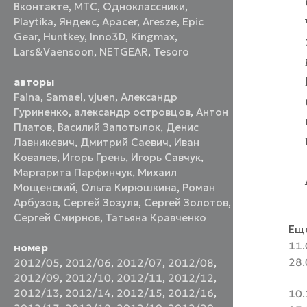
Вконтакте
,
МТС
,
Одноклассники
,
Playtika
,
Яндекс
,
Apacer
,
Aresze
,
Epic
Gear
,
Huntkey
,
Inno3D
,
Kingmax
,
Lars&Vaensoon
,
NETGEAR
,
Tesoro
авторы
Faina
,
Samael
,
vjuen
,
Александр
Гуриненко
,
александр островцов
,
Антон
Платов
,
Василий Запотылок
,
Денис
Лавникевич
,
Дмитрий Саевич
,
Иван
Ковалев
,
Игорь Грень
,
Игорь Савчук
,
Маргарита Парфинчук
,
Михаил
Мощенский
,
Ольга Кирюшкина
,
Роман
Арбузов
,
Сергей Зозуля
,
Сергей Золотов
,
Сергей Смирнов
,
Татьяна Кравченко
Еще
11.
номер
28.
2012/05
,
2012/06
,
2012/07
,
2012/08
,
2012/09
,
2012/10
,
2012/11
,
2012/12
,
2012/13
,
2012/14
,
2012/15
,
2012/16
,
10.