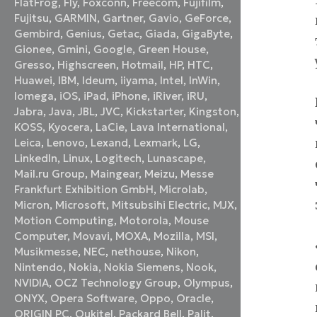
FlatFrog
,
Fly
,
Foxconn
,
Freecom
,
Fujifilm
,
Fujitsu
,
GARMIN
,
Gartner
,
Gavio
,
GeForce
,
Gembird
,
Genius
,
Getac
,
Giada
,
GigaByte
,
Gionee
,
Gmini
,
Google
,
Green House
,
Gresso
,
Highscreen
,
Hotmail
,
HP
,
HTC
,
Huawei
,
IBM
,
Ideum
,
iiyama
,
Intel
,
InWin
,
Iomega
,
iOS
,
iPad
,
iPhone
,
iRiver
,
iRU
,
Jabra
,
Java
,
JBL
,
JVC
,
Kickstarter
,
Kingston
,
KOSS
,
Kyocera
,
LaCie
,
Lava International
,
Leica
,
Lenovo
,
Lexand
,
Lexmark
,
LG
,
LinkedIn
,
Linux
,
Logitech
,
Lunascape
,
Mail.ru Group
,
Maingear
,
Meizu
,
Messe
Frankfurt Exhibition GmbH
,
Microlab
,
Micron
,
Microsoft
,
Mitsubsihi Electric
,
MJX
,
Motion Computing
,
Motorola
,
Mouse
Computer
,
Movavi
,
MOXA
,
Mozilla
,
MSI
,
Musikmesse
,
NEC
,
nethouse
,
Nikon
,
Nintendo
,
Nokia
,
Nokia Siemens
,
Nook
,
NVIDIA
,
OCZ Technology Group
,
Olympus
,
ONYX
,
Opera Software
,
Oppo
,
Oracle
,
ORIGIN PC
,
Oukitel
,
Packard Bell
,
Palit
,