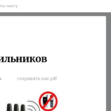
rss-ленту
ильников
ь
сохранить как pdf