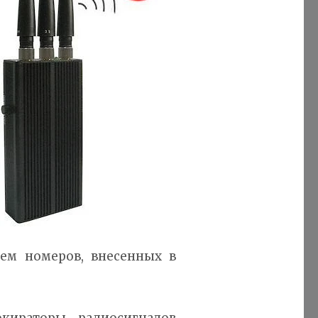
ием номеров, внесенных в
кираторы радиосигналов