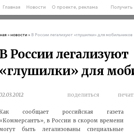
Главная
Новости
О проекте, реклама
Получить 
вная
»
новости
»
В России легализуют «глушилки» для мобильников
В России легализуют
«глушилки» для моб
02.03.2012
поделиться
печат
Как сообщает российская газета
«Коммерсантъ», в России в скором времени
могут быть легализованы специальные