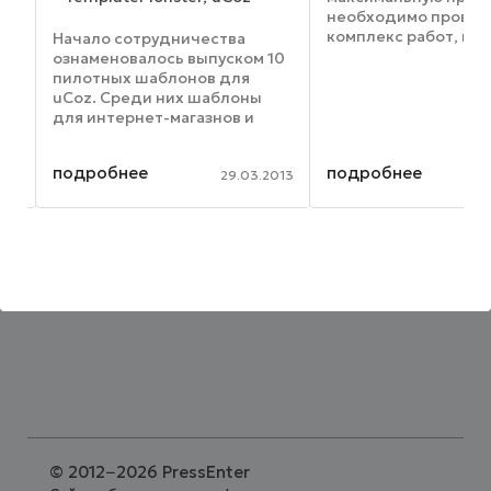
необходимо провес
комплекс работ, ко
Начало сотрудничества
направлен на повы
ознаменовалось выпуском 10
позиций и повышен
пилотных шаблонов для
т
популярности вашег
uCoz. Среди них шаблоны
 По
или услуг. Такие усл
для интернет-магазнов и
предоставляет мно
сайтов-визиток. В
а,
SEO-компаний, но не 
дальнейших планах значится
подробнее
подробнее
расширение ассортимента
013
29.03.2013
дизайнов, а также внедрение
функционала покупки
шаблона в ...
©
2012−2026 PressEnter