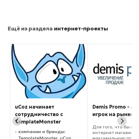
Ещё из раздела
интернет-проекты
uCoz начинает
Demis Promo - ак
сотрудничество с
игрок на рынке 
TemplateMonster
Для того, что бы ва
компании и бренды:
интернет магазин п
TemplateMonster, uCoz
максимальную приб