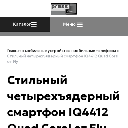
Каталог
Меню
Главная
»
мобильные устройства
»
мобильные телефоны
»
Стильный четырехъядерный смартфон IQ4412 Quad Coral
от Fly
Стильный
четырехъядерный
смартфон IQ4412
Quad Coral от Fly