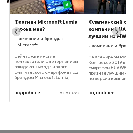
y
Флагман Microsoft Lumia
Флагманский см
– уже в мае?
компании HUAWEI
лучшим на MWC 
компании и бренды:
Microsoft
компании и бренд
Сейчас уже многие
На Всемирном Моби
ж
пользователи с нетерпением
Конгрессе 2019 в Б
ожидают выхода нового
смартфон HUAWEI Ma
флагманского смартфона под
признан лучшим см
брендом Microsoft Lumia,
по версии компании
разработкой которого будет
организатора выста
ведать исключительно
Эксперты высоко о
подробнее
подробнее
компания, основанная Биллом
016
03.02.2015
высокую
Гейтсом – хотя такая модель
производительност
официально не ...
устройства, тройну
ультраширокоугольну